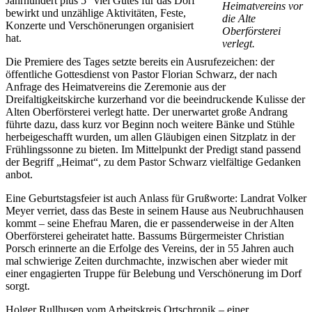
Jahrhundert plus 5“ viel Gutes für das Dorf
Heimatvereins vor
bewirkt und unzählige Aktivitäten, Feste,
die Alte
Konzerte und Verschönerungen organisiert
Oberförsterei
hat.
verlegt.
Die Premiere des Tages setzte bereits ein Ausrufezeichen: der
öffentliche Gottesdienst von Pastor Florian Schwarz, der nach
Anfrage des Heimatvereins die Zeremonie aus der
Dreifaltigkeitskirche kurzerhand vor die beeindruckende Kulisse der
Alten Oberförsterei verlegt hatte. Der unerwartet große Andrang
führte dazu, dass kurz vor Beginn noch weitere Bänke und Stühle
herbeigeschafft wurden, um allen Gläubigen einen Sitzplatz in der
Frühlingssonne zu bieten. Im Mittelpunkt der Predigt stand passend
der Begriff „Heimat“, zu dem Pastor Schwarz vielfältige Gedanken
anbot.
Eine Geburtstagsfeier ist auch Anlass für Grußworte: Landrat Volker
Meyer verriet, dass das Beste in seinem Hause aus Neubruchhausen
kommt – seine Ehefrau Maren, die er passenderweise in der Alten
Oberförsterei geheiratet hatte. Bassums Bürgermeister Christian
Porsch erinnerte an die Erfolge des Vereins, der in 55 Jahren auch
mal schwierige Zeiten durchmachte, inzwischen aber wieder mit
einer engagierten Truppe für Belebung und Verschönerung im Dorf
sorgt.
Holger Rullhusen vom Arbeitskreis Ortschronik – einer