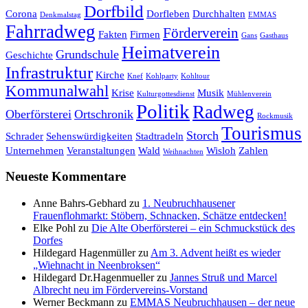
Dorfbild
Corona
Dorfleben
Durchhalten
Denkmalstag
EMMAS
Fahrradweg
Förderverein
Fakten
Firmen
Gans
Gasthaus
Heimatverein
Grundschule
Geschichte
Infrastruktur
Kirche
Knef
Kohlparty
Kohltour
Kommunalwahl
Krise
Musik
Kulturgottesdienst
Mühlenverein
Politik
Radweg
Oberförsterei
Ortschronik
Rockmusik
Tourismus
Storch
Schrader
Sehenswürdigkeiten
Stadtradeln
Unternehmen
Veranstaltungen
Wald
Wisloh
Zahlen
Weihnachten
Neueste Kommentare
Anne Bahrs-Gebhard
zu
1. Neubruchhausener
Frauenflohmarkt: Stöbern, Schnacken, Schätze entdecken!
Elke Pohl
zu
Die Alte Oberförsterei – ein Schmuckstück des
Dorfes
Hildegard Hagenmüller
zu
Am 3. Advent heißt es wieder
„Wiehnacht in Neenbroksen“
Hildegard Dr.Hagenmueller
zu
Jannes Struß und Marcel
Albrecht neu im Fördervereins-Vorstand
Werner Beckmann
zu
EMMAS Neubruchhausen – der neue