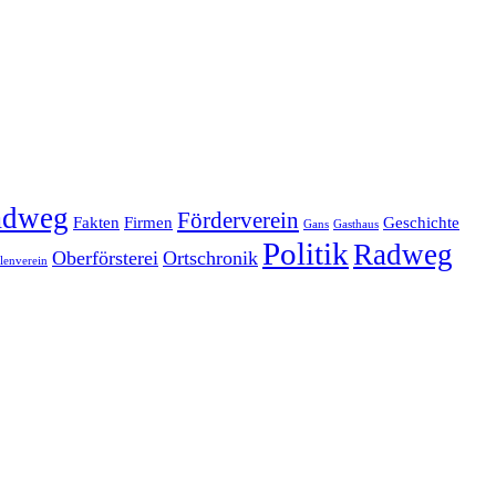
adweg
Förderverein
Fakten
Firmen
Geschichte
Gans
Gasthaus
Politik
Radweg
Oberförsterei
Ortschronik
enverein