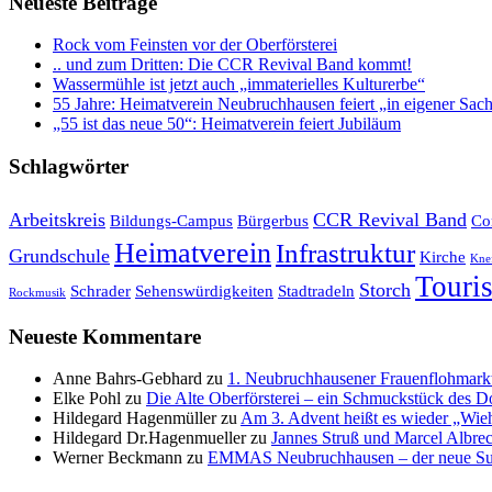
Neueste Beiträge
Rock vom Feinsten vor der Oberförsterei
.. und zum Dritten: Die CCR Revival Band kommt!
Wassermühle ist jetzt auch „immaterielles Kulturerbe“
55 Jahre: Heimatverein Neubruchhausen feiert „in eigener Sac
„55 ist das neue 50“: Heimatverein feiert Jubiläum
Schlagwörter
Arbeitskreis
CCR Revival Band
Bildungs-Campus
Bürgerbus
Co
Heimatverein
Infrastruktur
Grundschule
Kirche
Kne
Touri
Storch
Schrader
Sehenswürdigkeiten
Stadtradeln
Rockmusik
Neueste Kommentare
Anne Bahrs-Gebhard
zu
1. Neubruchhausener Frauenflohmarkt
Elke Pohl
zu
Die Alte Oberförsterei – ein Schmuckstück des D
Hildegard Hagenmüller
zu
Am 3. Advent heißt es wieder „Wie
Hildegard Dr.Hagenmueller
zu
Jannes Struß und Marcel Albrec
Werner Beckmann
zu
EMMAS Neubruchhausen – der neue Su