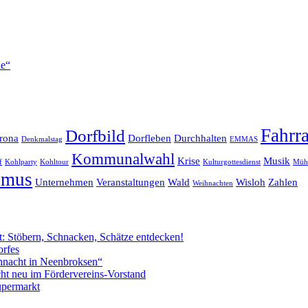
he“
Fahrr
Dorfbild
rona
Dorfleben
Durchhalten
Denkmalstag
EMMAS
Kommunalwahl
Krise
Musik
f
Kohlparty
Kohltour
Kulturgottesdienst
Mühl
smus
Unternehmen
Veranstaltungen
Wald
Wisloh
Zahlen
Weihnachten
: Stöbern, Schnacken, Schätze entdecken!
orfes
hnacht in Neenbroksen“
ht neu im Fördervereins-Vorstand
permarkt