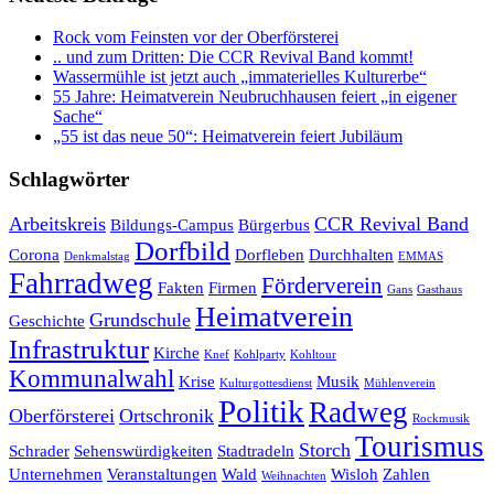
Rock vom Feinsten vor der Oberförsterei
.. und zum Dritten: Die CCR Revival Band kommt!
Wassermühle ist jetzt auch „immaterielles Kulturerbe“
55 Jahre: Heimatverein Neubruchhausen feiert „in eigener
Sache“
„55 ist das neue 50“: Heimatverein feiert Jubiläum
Schlagwörter
Arbeitskreis
CCR Revival Band
Bildungs-Campus
Bürgerbus
Dorfbild
Corona
Dorfleben
Durchhalten
Denkmalstag
EMMAS
Fahrradweg
Förderverein
Fakten
Firmen
Gans
Gasthaus
Heimatverein
Grundschule
Geschichte
Infrastruktur
Kirche
Knef
Kohlparty
Kohltour
Kommunalwahl
Krise
Musik
Kulturgottesdienst
Mühlenverein
Politik
Radweg
Oberförsterei
Ortschronik
Rockmusik
Tourismus
Storch
Schrader
Sehenswürdigkeiten
Stadtradeln
Unternehmen
Veranstaltungen
Wald
Wisloh
Zahlen
Weihnachten