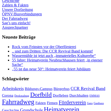
Geschichte
Zahlen & Fakten
Unsere Dorfzeitung
ÖPNV/Busverbindungen
Der Fahrradweg
Sag’s uns einfach!
Ansprechpartner
Neueste Beiträge
Rock vom Feinsten vor der Oberförsterei
.. und zum Dritten: Die CCR Revival Band kommt!
Wassermühle ist jetzt auch „immaterielles Kulturerbe“
55 Jahre: Heimatverein Neubruchhausen feiert „in eigener
Sache“
„55 ist das neue 50“: Heimatverein feiert Jubiläum
Schlagwörter
Arbeitskreis
CCR Revival Band
Bildungs-Campus
Bürgerbus
Dorfbild
Corona
Dorfleben
Durchhalten
Denkmalstag
EMMAS
Fahrradweg
Förderverein
Fakten
Firmen
Gans
Gasthaus
Heimatverein
Grundschule
Geschichte