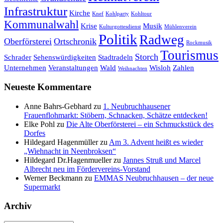
Infrastruktur
Kirche
Knef
Kohlparty
Kohltour
Kommunalwahl
Krise
Musik
Kulturgottesdienst
Mühlenverein
Politik
Radweg
Oberförsterei
Ortschronik
Rockmusik
Tourismus
Storch
Schrader
Sehenswürdigkeiten
Stadtradeln
Unternehmen
Veranstaltungen
Wald
Wisloh
Zahlen
Weihnachten
Neueste Kommentare
Anne Bahrs-Gebhard
zu
1. Neubruchhausener
Frauenflohmarkt: Stöbern, Schnacken, Schätze entdecken!
Elke Pohl
zu
Die Alte Oberförsterei – ein Schmuckstück des
Dorfes
Hildegard Hagenmüller
zu
Am 3. Advent heißt es wieder
„Wiehnacht in Neenbroksen“
Hildegard Dr.Hagenmueller
zu
Jannes Struß und Marcel
Albrecht neu im Fördervereins-Vorstand
Werner Beckmann
zu
EMMAS Neubruchhausen – der neue
Supermarkt
Archiv