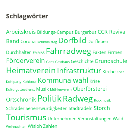
Schlagwörter
Arbeitskreis
CCR Revival
Bildungs-Campus
Bürgerbus
Dorfbild
Band
Corona
Dorfleben
Denkmalstag
Fahrradweg
Durchhalten
Fakten
Firmen
EMMAS
Förderverein
Grundschule
Geschichte
Gans
Gasthaus
Heimatverein
Infrastruktur
Kirche
Knef
Kommunalwahl
Krise
Kohlparty
Kohltour
Oberförsterei
Musik
Kulturgottesdienst
Mühlenverein
Politik
Radweg
Ortschronik
Rockmusik
Storch
Schrader
Sehenswürdigkeiten
Stadtradeln
Tourismus
Unternehmen
Veranstaltungen
Wald
Wisloh
Zahlen
Weihnachten