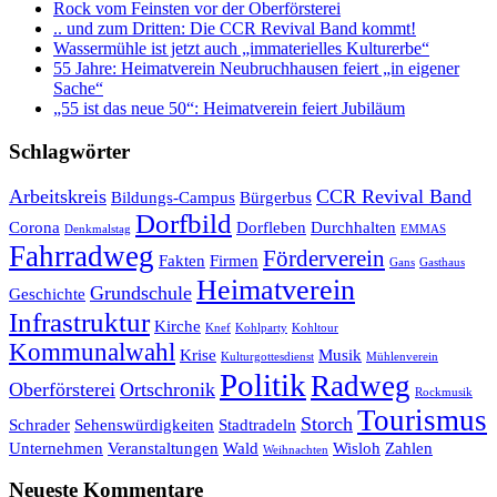
Rock vom Feinsten vor der Oberförsterei
.. und zum Dritten: Die CCR Revival Band kommt!
Wassermühle ist jetzt auch „immaterielles Kulturerbe“
55 Jahre: Heimatverein Neubruchhausen feiert „in eigener
Sache“
„55 ist das neue 50“: Heimatverein feiert Jubiläum
Schlagwörter
Arbeitskreis
CCR Revival Band
Bildungs-Campus
Bürgerbus
Dorfbild
Corona
Dorfleben
Durchhalten
Denkmalstag
EMMAS
Fahrradweg
Förderverein
Fakten
Firmen
Gans
Gasthaus
Heimatverein
Grundschule
Geschichte
Infrastruktur
Kirche
Knef
Kohlparty
Kohltour
Kommunalwahl
Krise
Musik
Kulturgottesdienst
Mühlenverein
Politik
Radweg
Oberförsterei
Ortschronik
Rockmusik
Tourismus
Storch
Schrader
Sehenswürdigkeiten
Stadtradeln
Unternehmen
Veranstaltungen
Wald
Wisloh
Zahlen
Weihnachten
Neueste Kommentare