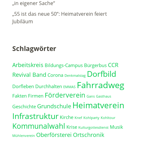
„in eigener Sache“
„55 ist das neue 50“: Heimatverein feiert
Jubiläum
Schlagwörter
Arbeitskreis
CCR
Bildungs-Campus
Bürgerbus
Dorfbild
Revival Band
Corona
Denkmalstag
Fahrradweg
Dorfleben
Durchhalten
EMMAS
Förderverein
Fakten
Firmen
Gans
Gasthaus
Heimatverein
Grundschule
Geschichte
Infrastruktur
Kirche
Knef
Kohlparty
Kohltour
Kommunalwahl
Krise
Musik
Kulturgottesdienst
Oberförsterei
Ortschronik
Mühlenverein