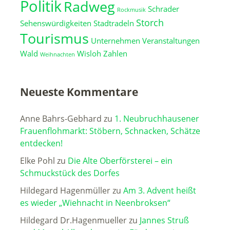
Politik
Radweg
Schrader
Rockmusik
Storch
Sehenswürdigkeiten
Stadtradeln
Tourismus
Unternehmen
Veranstaltungen
Wald
Wisloh
Zahlen
Weihnachten
Neueste Kommentare
Anne Bahrs-Gebhard
zu
1. Neubruchhausener
Frauenflohmarkt: Stöbern, Schnacken, Schätze
entdecken!
Elke Pohl
zu
Die Alte Oberförsterei – ein
Schmuckstück des Dorfes
Hildegard Hagenmüller
zu
Am 3. Advent heißt
es wieder „Wiehnacht in Neenbroksen“
Hildegard Dr.Hagenmueller
zu
Jannes Struß