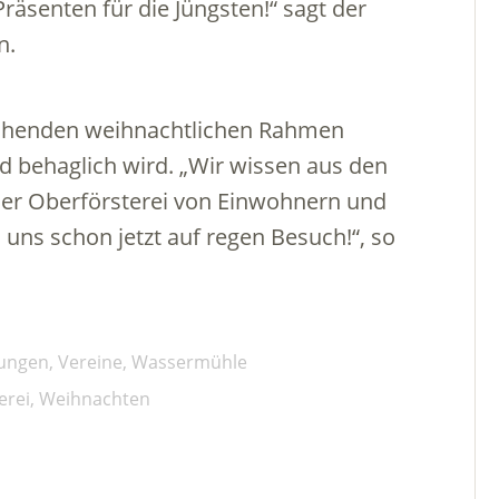
senten für die Jüngsten!“ sagt der
n.
echenden weihnachtlichen Rahmen
 behaglich wird. „Wir wissen aus den
der Oberförsterei von Einwohnern und
 uns schon jetzt auf regen Besuch!“, so
tungen
,
Vereine
,
Wassermühle
erei
,
Weihnachten