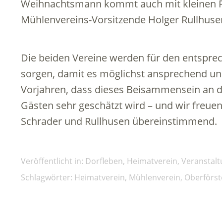
Weihnachtsmann kommt auch mit kleinen Prä
Mühlenvereins-Vorsitzende Holger Rullhuse
Die beiden Vereine werden für den entspr
sorgen, damit es möglichst ansprechend und
Vorjahren, dass dieses Beisammensein an 
Gästen sehr geschätzt wird – und wir freuen
Schrader und Rullhusen übereinstimmend.
Veröffentlicht in:
Dorfleben
,
Heimatverein
,
Veranstal
Schlagwörter:
Heimatverein
,
Mühlenverein
,
Oberförst