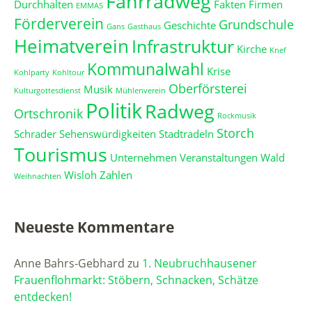
Fahrradweg
Durchhalten
Fakten
Firmen
EMMAS
Förderverein
Grundschule
Geschichte
Gans
Gasthaus
Heimatverein
Infrastruktur
Kirche
Knef
Kommunalwahl
Krise
Kohlparty
Kohltour
Oberförsterei
Musik
Kulturgottesdienst
Mühlenverein
Politik
Radweg
Ortschronik
Rockmusik
Storch
Schrader
Sehenswürdigkeiten
Stadtradeln
Tourismus
Unternehmen
Veranstaltungen
Wald
Wisloh
Zahlen
Weihnachten
Neueste Kommentare
Anne Bahrs-Gebhard
zu
1. Neubruchhausener
Frauenflohmarkt: Stöbern, Schnacken, Schätze
entdecken!