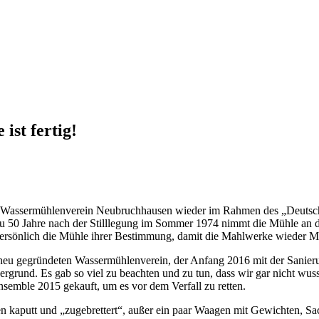
ist fertig!
t der Wassermühlenverein Neubruchhausen wieder im Rahmen des „Deut
nau 50 Jahre nach der Stilllegung im Sommer 1974 nimmt die Mühle an 
persönlich die Mühle ihrer Bestimmung, damit die Mahlwerke wieder M
15 neu gegründeten Wassermühlenverein, der Anfang 2016 mit der Sani
grund. Es gab so viel zu beachten und zu tun, dass wir gar nicht wusst
semble 2015 gekauft, um es vor dem Verfall zu retten.
en kaputt und „zugebrettert“, außer ein paar Waagen mit Gewichten, S