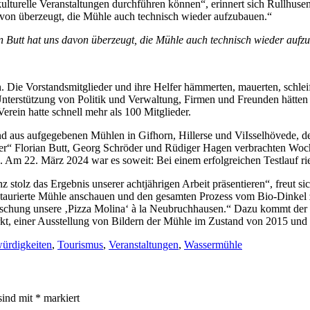
kulturelle Veranstaltungen durchführen können“, erinnert sich Rullhuse
davon überzeugt, die Mühle auch technisch wieder aufzubauen.“
 Butt hat uns davon überzeugt, die Mühle auch technisch wieder aufz
 Die Vorstandsmitglieder und ihre Helfer hämmerten, mauerten, schleifte
terstützung von Politik und Verwaltung, Firmen und Freunden hätten w
erein hatte schnell mehr als 100 Mitglieder.
us aufgegebenen Mühlen in Gifhorn, Hillerse und ViIsselhövede, der
iker“ Florian Butt, Georg Schröder und Rüdiger Hagen verbrachten 
Am 22. März 2024 war es soweit: Bei einem erfolgreichen Testlauf ries
stolz das Ergebnis unserer achtjährigen Arbeit präsentieren“, freut sic
estaurierte Mühle anschauen und den gesamten Prozess vom Bio-Dinke
schung unsere ‚Pizza Molina‘ à la Neubruchhausen.“ Dazu kommt der
t, einer Ausstellung von Bildern der Mühle im Zustand von 2015 und 
ürdigkeiten
,
Tourismus
,
Veranstaltungen
,
Wassermühle
sind mit
*
markiert