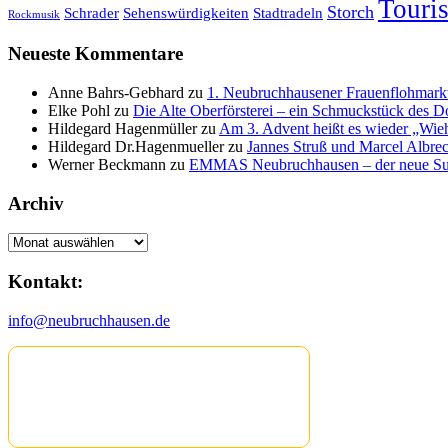
Touri
Storch
Schrader
Sehenswürdigkeiten
Stadtradeln
Rockmusik
Neueste Kommentare
Anne Bahrs-Gebhard
zu
1. Neubruchhausener Frauenflohmarkt
Elke Pohl
zu
Die Alte Oberförsterei – ein Schmuckstück des D
Hildegard Hagenmüller
zu
Am 3. Advent heißt es wieder „Wie
Hildegard Dr.Hagenmueller
zu
Jannes Struß und Marcel Albrec
Werner Beckmann
zu
EMMAS Neubruchhausen – der neue Su
Archiv
Archiv
Kontakt:
info@neubruchhausen.de