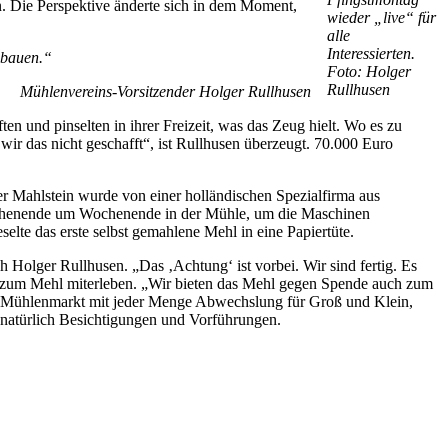
n. Die Perspektive änderte sich in dem Moment,
wieder „live“ für
alle
Interessierten.
ubauen.“
Foto: Holger
Rullhusen
Mühlenvereins-Vorsitzender Holger Rullhusen
n und pinselten in ihrer Freizeit, was das Zeug hielt. Wo es zu
ir das nicht geschafft“, ist Rullhusen überzeugt. 70.000 Euro
 Mahlstein wurde von einer holländischen Spezialfirma aus
Wochenende um Wochenende in der Mühle, um die Maschinen
elte das erste selbst gemahlene Mehl in eine Papiertüte.
h Holger Rullhusen. „Das ‚Achtung‘ ist vorbei. Wir sind fertig. Es
l zum Mehl miterleben. „Wir bieten das Mehl gegen Spende auch zum
 Mühlenmarkt mit jeder Menge Abwechslung für Groß und Klein,
natürlich Besichtigungen und Vorführungen.