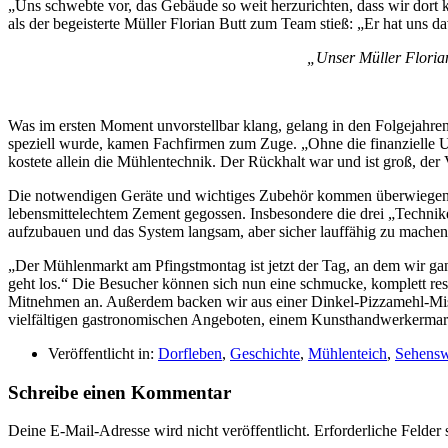
„Uns schwebte vor, das Gebäude so weit herzurichten, dass wir dort 
als der begeisterte Müller Florian Butt zum Team stieß: „Er hat uns 
„Unser Müller Florian
Was im ersten Moment unvorstellbar klang, gelang in den Folgejahren.
speziell wurde, kamen Fachfirmen zum Zuge. „Ohne die finanzielle Un
kostete allein die Mühlentechnik. Der Rückhalt war und ist groß, der V
Die notwendigen Geräte und wichtiges Zubehör kommen überwiegend a
lebensmittelechtem Zement gegossen. Insbesondere die drei „Techn
aufzubauen und das System langsam, aber sicher lauffähig zu machen. 
„Der Mühlenmarkt am Pfingstmontag ist jetzt der Tag, an dem wir ganz 
geht los.“ Die Besucher können sich nun eine schmucke, komplett r
Mitnehmen an. Außerdem backen wir aus einer Dinkel-Pizzamehl-Mi
vielfältigen gastronomischen Angeboten, einem Kunsthandwerkermark
Veröffentlicht in:
Dorfleben
,
Geschichte
,
Mühlenteich
,
Sehensw
Schreibe einen Kommentar
Deine E-Mail-Adresse wird nicht veröffentlicht.
Erforderliche Felder 