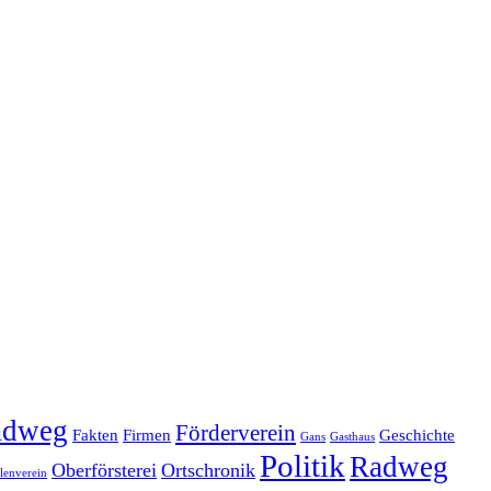
adweg
Förderverein
Fakten
Firmen
Geschichte
Gans
Gasthaus
Politik
Radweg
Oberförsterei
Ortschronik
enverein