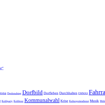
he“
Fahrr
Dorfbild
rona
Dorfleben
Durchhalten
Denkmalstag
EMMAS
Kommunalwahl
Krise
Musik
f
Kohlparty
Kohltour
Kulturgottesdienst
Mühl