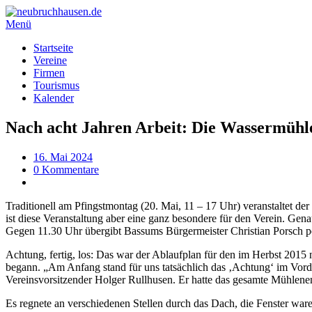
Menü
Startseite
Vereine
Firmen
Tourismus
Kalender
Nach acht Jahren Arbeit: Die Wassermühle 
16. Mai 2024
0 Kommentare
Traditionell am Pfingstmontag (20. Mai, 11 – 17 Uhr) veranstalte
ist diese Veranstaltung aber eine ganz besondere für den Verein. Ge
Gegen 11.30 Uhr übergibt Bassums Bürgermeister Christian Porsch 
Achtung, fertig, los: Das war der Ablaufplan für den im Herbst 20
begann. „Am Anfang stand für uns tatsächlich das ‚Achtung‘ im Vorder
Vereinsvorsitzender Holger Rullhusen. Er hatte das gesamte Mühlenen
Es regnete an verschiedenen Stellen durch das Dach, die Fenster war