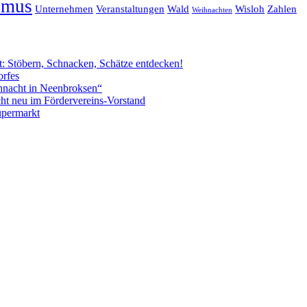
smus
Unternehmen
Veranstaltungen
Wald
Wisloh
Zahlen
Weihnachten
: Stöbern, Schnacken, Schätze entdecken!
orfes
hnacht in Neenbroksen“
ht neu im Fördervereins-Vorstand
permarkt