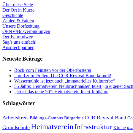
Über diese Seite
Der Ort in Kürze
Geschichte
Zahlen & Fakten
Unsere Dorfzeitung
ÖPNV/Busverbindungen
Der Fahrradweg
Sag’s uns einfach!
Ansprechpartner
Neueste Beiträge
Rock vom Feinsten vor der Oberförsterei
.. und zum Dritten: Die CCR Revival Band kommt!
Wassermühle ist jetzt auch „immaterielles Kulturerbe“
55 Jahre: Heimatverein Neubruchhausen feiert „in eigener Sac
„55 ist das neue 50“: Heimatverein feiert Jubiläum
Schlagwörter
Arbeitskreis
CCR Revival Band
Bildungs-Campus
Bürgerbus
Co
Heimatverein
Infrastruktur
Grundschule
Kirche
Kne